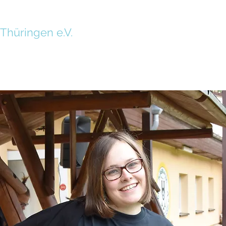
Blasmusikverband
T
hüringen e.V.
Über uns
Bläserjugend